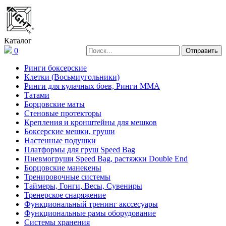
Каталог
0
Ринги боксерские
Клетки (Восьмиугольники)
Ринги для кулачных боев, Ринги ММА
Татами
Борцовские маты
Стеновые протекторы
Крепления и кронштейны для мешков
Боксерские мешки, груши
Настенные подушки
Платформы для груш Speed Bag
Пневмогруши Speed Bag, растяжки Double End
Борцовские манекены
Тренировочные системы
Таймеры, Гонги, Весы, Сувениры
Тренерское снаряжение
Функциональный тренинг акссесуары
Функциональные рамы оборудование
Системы хранения