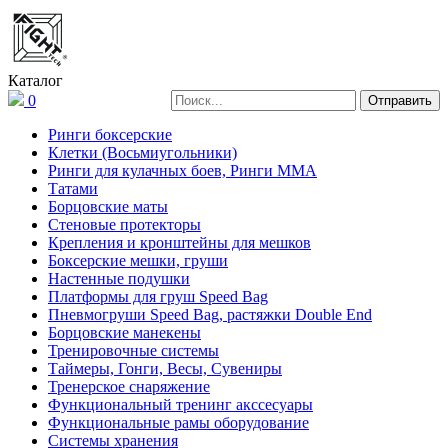
Каталог
0
Ринги боксерские
Клетки (Восьмиугольники)
Ринги для кулачных боев, Ринги ММА
Татами
Борцовские маты
Стеновые протекторы
Крепления и кронштейны для мешков
Боксерские мешки, груши
Настенные подушки
Платформы для груш Speed Bag
Пневмогруши Speed Bag, растяжки Double End
Борцовские манекены
Тренировочные системы
Таймеры, Гонги, Весы, Сувениры
Тренерское снаряжение
Функциональный тренинг акссесуары
Функциональные рамы оборудование
Системы хранения