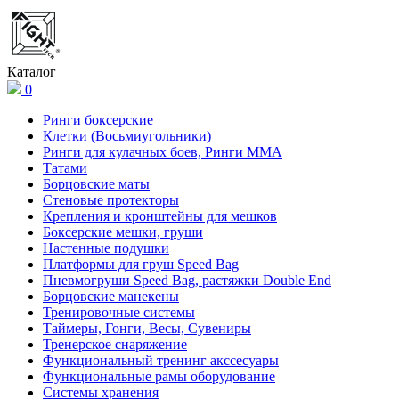
Каталог
0
Ринги боксерские
Клетки (Восьмиугольники)
Ринги для кулачных боев, Ринги ММА
Татами
Борцовские маты
Стеновые протекторы
Крепления и кронштейны для мешков
Боксерские мешки, груши
Настенные подушки
Платформы для груш Speed Bag
Пневмогруши Speed Bag, растяжки Double End
Борцовские манекены
Тренировочные системы
Таймеры, Гонги, Весы, Сувениры
Тренерское снаряжение
Функциональный тренинг акссесуары
Функциональные рамы оборудование
Системы хранения