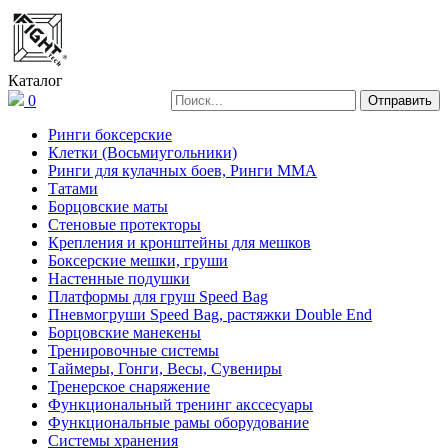
Каталог
0
Ринги боксерские
Клетки (Восьмиугольники)
Ринги для кулачных боев, Ринги ММА
Татами
Борцовские маты
Стеновые протекторы
Крепления и кронштейны для мешков
Боксерские мешки, груши
Настенные подушки
Платформы для груш Speed Bag
Пневмогруши Speed Bag, растяжки Double End
Борцовские манекены
Тренировочные системы
Таймеры, Гонги, Весы, Сувениры
Тренерское снаряжение
Функциональный тренинг акссесуары
Функциональные рамы оборудование
Системы хранения