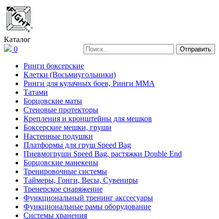
Каталог
0
Ринги боксерские
Клетки (Восьмиугольники)
Ринги для кулачных боев, Ринги ММА
Татами
Борцовские маты
Стеновые протекторы
Крепления и кронштейны для мешков
Боксерские мешки, груши
Настенные подушки
Платформы для груш Speed Bag
Пневмогруши Speed Bag, растяжки Double End
Борцовские манекены
Тренировочные системы
Таймеры, Гонги, Весы, Сувениры
Тренерское снаряжение
Функциональный тренинг акссесуары
Функциональные рамы оборудование
Системы хранения