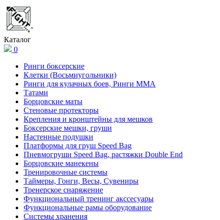
Каталог
0
Ринги боксерские
Клетки (Восьмиугольники)
Ринги для кулачных боев, Ринги ММА
Татами
Борцовские маты
Стеновые протекторы
Крепления и кронштейны для мешков
Боксерские мешки, груши
Настенные подушки
Платформы для груш Speed Bag
Пневмогруши Speed Bag, растяжки Double End
Борцовские манекены
Тренировочные системы
Таймеры, Гонги, Весы, Сувениры
Тренерское снаряжение
Функциональный тренинг акссесуары
Функциональные рамы оборудование
Системы хранения