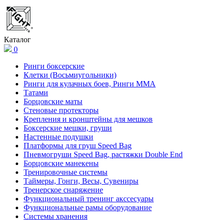
Каталог
0
Ринги боксерские
Клетки (Восьмиугольники)
Ринги для кулачных боев, Ринги ММА
Татами
Борцовские маты
Стеновые протекторы
Крепления и кронштейны для мешков
Боксерские мешки, груши
Настенные подушки
Платформы для груш Speed Bag
Пневмогруши Speed Bag, растяжки Double End
Борцовские манекены
Тренировочные системы
Таймеры, Гонги, Весы, Сувениры
Тренерское снаряжение
Функциональный тренинг акссесуары
Функциональные рамы оборудование
Системы хранения