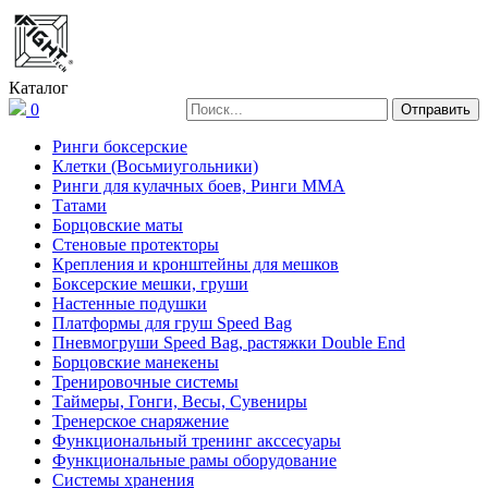
Каталог
0
Ринги боксерские
Клетки (Восьмиугольники)
Ринги для кулачных боев, Ринги ММА
Татами
Борцовские маты
Стеновые протекторы
Крепления и кронштейны для мешков
Боксерские мешки, груши
Настенные подушки
Платформы для груш Speed Bag
Пневмогруши Speed Bag, растяжки Double End
Борцовские манекены
Тренировочные системы
Таймеры, Гонги, Весы, Сувениры
Тренерское снаряжение
Функциональный тренинг акссесуары
Функциональные рамы оборудование
Системы хранения