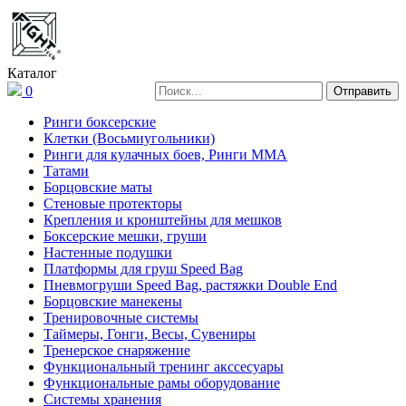
Каталог
0
Ринги боксерские
Клетки (Восьмиугольники)
Ринги для кулачных боев, Ринги ММА
Татами
Борцовские маты
Стеновые протекторы
Крепления и кронштейны для мешков
Боксерские мешки, груши
Настенные подушки
Платформы для груш Speed Bag
Пневмогруши Speed Bag, растяжки Double End
Борцовские манекены
Тренировочные системы
Таймеры, Гонги, Весы, Сувениры
Тренерское снаряжение
Функциональный тренинг акссесуары
Функциональные рамы оборудование
Системы хранения