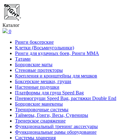
Каталог
0
Ринги боксерские
Клетки (Восьмиугольники)
Ринги для кулачных боев, Ринги ММА
Татами
Борцовские маты
Стеновые протекторы
Крепления и кронштейны для мешков
Боксерские мешки, груши
Настенные подушки
Платформы для груш Speed Bag
Пневмогруши Speed Bag, растяжки Double End
Борцовские манекены
Тренировочные системы
Таймеры, Гонги, Весы, Сувениры
Тренерское снаряжение
Функциональный тренинг акссесуары
Функциональные рамы оборудование
Системы хранения