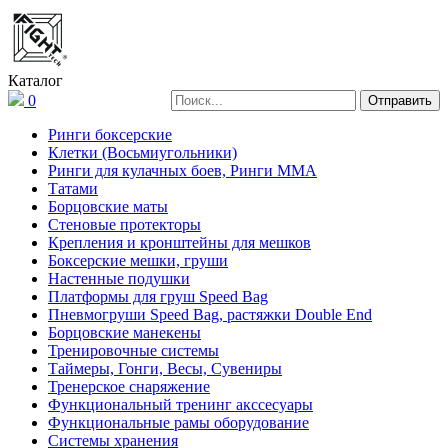
Каталог
0
Ринги боксерские
Клетки (Восьмиугольники)
Ринги для кулачных боев, Ринги ММА
Татами
Борцовские маты
Стеновые протекторы
Крепления и кронштейны для мешков
Боксерские мешки, груши
Настенные подушки
Платформы для груш Speed Bag
Пневмогруши Speed Bag, растяжки Double End
Борцовские манекены
Тренировочные системы
Таймеры, Гонги, Весы, Сувениры
Тренерское снаряжение
Функциональный тренинг акссесуары
Функциональные рамы оборудование
Системы хранения