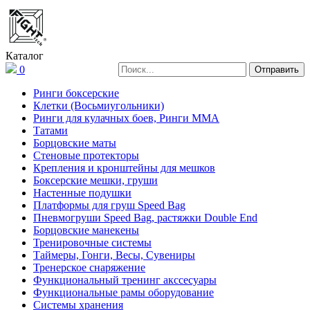
Каталог
0
Ринги боксерские
Клетки (Восьмиугольники)
Ринги для кулачных боев, Ринги ММА
Татами
Борцовские маты
Стеновые протекторы
Крепления и кронштейны для мешков
Боксерские мешки, груши
Настенные подушки
Платформы для груш Speed Bag
Пневмогруши Speed Bag, растяжки Double End
Борцовские манекены
Тренировочные системы
Таймеры, Гонги, Весы, Сувениры
Тренерское снаряжение
Функциональный тренинг акссесуары
Функциональные рамы оборудование
Системы хранения