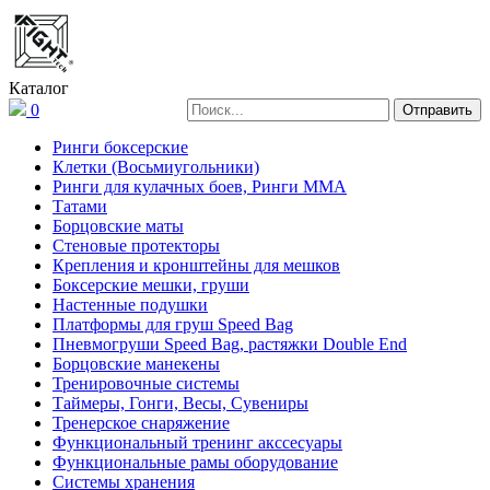
Каталог
0
Ринги боксерские
Клетки (Восьмиугольники)
Ринги для кулачных боев, Ринги ММА
Татами
Борцовские маты
Стеновые протекторы
Крепления и кронштейны для мешков
Боксерские мешки, груши
Настенные подушки
Платформы для груш Speed Bag
Пневмогруши Speed Bag, растяжки Double End
Борцовские манекены
Тренировочные системы
Таймеры, Гонги, Весы, Сувениры
Тренерское снаряжение
Функциональный тренинг акссесуары
Функциональные рамы оборудование
Системы хранения