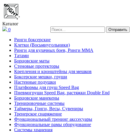
Каталог
0
Ринги боксерские
Клетки (Восьмиугольники)
Ринги для кулачных боев, Ринги ММА
Татами
Борцовские маты
Стеновые протекторы
Крепления и кронштейны для мешков
Боксерские мешки, груши
Настенные подушки
Платформы для груш Speed Bag
Пневмогруши Speed Bag, растяжки Double End
Борцовские манекены
Тренировочные системы
Таймеры, Гонги, Весы, Сувениры
Тренерское снаряжение
Функциональный тренинг акссесуары
Функциональные рамы оборудование
Системы хранения