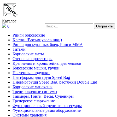
Каталог
0
Ринги боксерские
Клетки (Восьмиугольники)
Ринги для кулачных боев, Ринги ММА
Татами
Борцовские маты
Стеновые протекторы
Крепления и кронштейны для мешков
Боксерские мешки, груши
Настенные подушки
Платформы для груш Speed Bag
Пневмогруши Speed Bag, растяжки Double End
Борцовские манекены
Тренировочные системы
Таймеры, Гонги, Весы, Сувениры
Тренерское снаряжение
Функциональный тренинг акссесуары
Функциональные рамы оборудование
Системы хранения