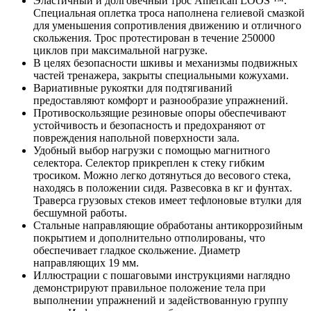
Эластичный и долговечный трос American LOOS ™.
Специальная оплетка троса наполнена гелиевой смазкой
для уменьшения сопротивления движению и отличного
скольжения. Трос протестирован в течение 250000
циклов при максимальной нагрузке.
В целях безопасности шкивы и механизмы подвижных
частей тренажера, закрыты специальными кожухами.
Вариативные рукоятки для подтягиваний
предоставляют комфорт и разнообразие упражнений.
Противоскользящие резиновые опоры обеспечивают
устойчивость и безопасность и предохраняют от
повреждения напольной поверхности зала.
Удобный выбор нагрузки с помощью магнитного
селектора. Селектор прикреплен к стеку гибким
тросиком. Можно легко дотянуться до весового стека,
находясь в положении сидя. Развесовка в кг и фунтах.
Траверса грузовых стеков имеет тефлоновые втулки для
бесшумной работы.
Стальные направляющие обработаны антикоррозийным
покрытием и дополнительно отполированы, что
обеспечивает гладкое скольжение. Диаметр
направляющих 19 мм.
Иллюстрации с пошаговыми инструкциями наглядно
демонстрируют правильное положение тела при
выполнении упражнений и задействованную группу