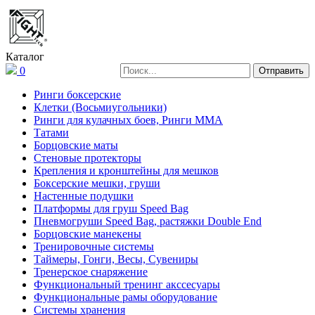
Каталог
0
Ринги боксерские
Клетки (Восьмиугольники)
Ринги для кулачных боев, Ринги ММА
Татами
Борцовские маты
Стеновые протекторы
Крепления и кронштейны для мешков
Боксерские мешки, груши
Настенные подушки
Платформы для груш Speed Bag
Пневмогруши Speed Bag, растяжки Double End
Борцовские манекены
Тренировочные системы
Таймеры, Гонги, Весы, Сувениры
Тренерское снаряжение
Функциональный тренинг акссесуары
Функциональные рамы оборудование
Системы хранения