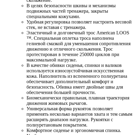
скольжение.
В целях безопасности шкивы и механизмы
подвижных частей тренажера, закрыты
специальными кожухами.
Удобная регулировка позволяет настроить весовой
стек, не вставая с тренажера.
Эластичный и долговечный трос American LOOS
™. Специальная оплетка троса наполнена
гелиевой смазкой для уменьшения сопротивления
движению и отличного скольжения. Трос
протестирован в течение 250000 циклов при
максимальной нагрузке.
В качестве обивки сиденья, спинки и валиков
используется износоустойчивая искусственная
кожа. Наполнитель из вспененного полиуретана
обеспечивает дополнительный комфорт и
безопасность. Обивка имеет двойные швы для
обеспечения большей прочности.
Биомеханически правильная, плавная траектория
движения жимовых рычагов.
Универсальная форма рукояток позволяет
применять несколько вариантов хвата и тем самым
расширять диапазон нагрузки. Рукоятки с
полиуретановым покрытием.
Комфортное сиденье и эргономичная спинка.