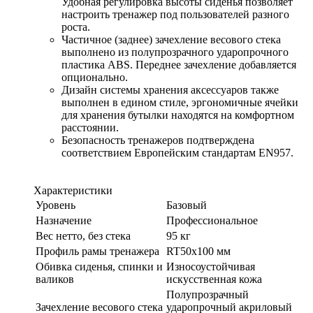
Удобная регулировка высоты сиденья позволяет
настроить тренажер под пользователей разного
роста.
Частичное (заднее) зачехление весового стека
выполнено из полупрозрачного ударопрочного
пластика ABS. Переднее зачехление добавляется
опционально.
Дизайн системы хранения аксессуаров также
выполнен в едином стиле, эргономичные ячейки
для хранения бутылки находятся на комфортном
расстоянии.
Безопасность тренажеров подтверждена
соответствием Европейским стандартам EN957.
Характеристики
Уровень
Базовый
Назначение
Профессиональное
Вес нетто, без стека
95 кг
Профиль рамы тренажера
RT50x100 мм
Обивка сиденья, спинки и
Износоустойчивая
валиков
искусственная кожа
Полупрозрачный
Зачехление весового стека
ударопрочный акриловый