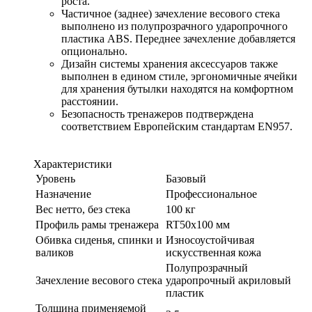
роста.
Частичное (заднее) зачехление весового стека
выполнено из полупрозрачного ударопрочного
пластика ABS. Переднее зачехление добавляется
опционально.
Дизайн системы хранения аксессуаров также
выполнен в едином стиле, эргономичные ячейки
для хранения бутылки находятся на комфортном
расстоянии.
Безопасность тренажеров подтверждена
соответствием Европейским стандартам EN957.
Характеристики
Уровень
Базовый
Назначение
Профессиональное
Вес нетто, без стека
100 кг
Профиль рамы тренажера
RT50x100 мм
Обивка сиденья, спинки и
Износоустойчивая
валиков
искусственная кожа
Полупрозрачный
Зачехление весового стека
ударопрочный акриловый
пластик
Толщина применяемой