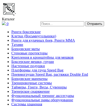
Каталог
0
Ринги боксерские
Клетки (Восьмиугольники)
Ринги для кулачных боев, Ринги ММА
Татами
Борцовские маты
Стеновые протекторы
Крепления и кронштейны для мешков
Боксерские мешки, груши
Настенные подушки
Платформы для груш Speed Bag
Пневмогруши Speed Bag, растяжки Double End
Борцовские манекены
Тренировочные системы
Таймеры, Гонги, Весы, Сувениры
Тренерское снаряжение
Функциональный тренинг акссесуары
Функциональные рамы оборудование
Системы хранения