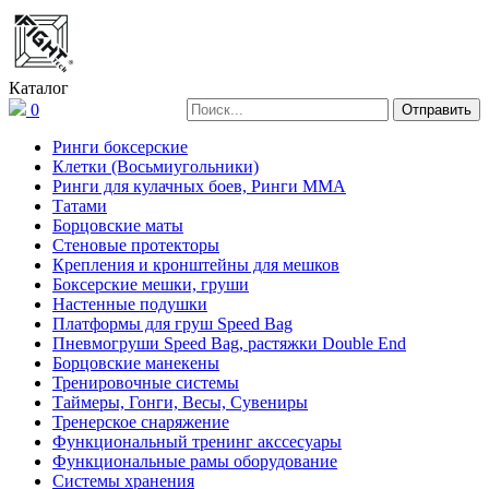
Каталог
0
Ринги боксерские
Клетки (Восьмиугольники)
Ринги для кулачных боев, Ринги ММА
Татами
Борцовские маты
Стеновые протекторы
Крепления и кронштейны для мешков
Боксерские мешки, груши
Настенные подушки
Платформы для груш Speed Bag
Пневмогруши Speed Bag, растяжки Double End
Борцовские манекены
Тренировочные системы
Таймеры, Гонги, Весы, Сувениры
Тренерское снаряжение
Функциональный тренинг акссесуары
Функциональные рамы оборудование
Системы хранения