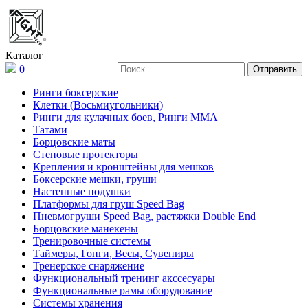
Каталог
0
Ринги боксерские
Клетки (Восьмиугольники)
Ринги для кулачных боев, Ринги ММА
Татами
Борцовские маты
Стеновые протекторы
Крепления и кронштейны для мешков
Боксерские мешки, груши
Настенные подушки
Платформы для груш Speed Bag
Пневмогруши Speed Bag, растяжки Double End
Борцовские манекены
Тренировочные системы
Таймеры, Гонги, Весы, Сувениры
Тренерское снаряжение
Функциональный тренинг акссесуары
Функциональные рамы оборудование
Системы хранения