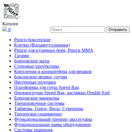
Каталог
0
Ринги боксерские
Клетки (Восьмиугольники)
Ринги для кулачных боев, Ринги ММА
Татами
Борцовские маты
Стеновые протекторы
Крепления и кронштейны для мешков
Боксерские мешки, груши
Настенные подушки
Платформы для груш Speed Bag
Пневмогруши Speed Bag, растяжки Double End
Борцовские манекены
Тренировочные системы
Таймеры, Гонги, Весы, Сувениры
Тренерское снаряжение
Функциональный тренинг акссесуары
Функциональные рамы оборудование
Системы хранения