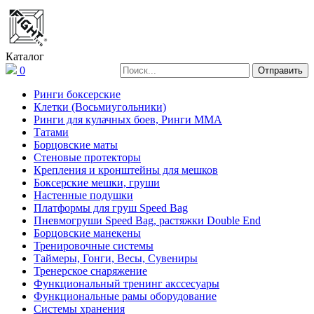
Каталог
0
Ринги боксерские
Клетки (Восьмиугольники)
Ринги для кулачных боев, Ринги ММА
Татами
Борцовские маты
Стеновые протекторы
Крепления и кронштейны для мешков
Боксерские мешки, груши
Настенные подушки
Платформы для груш Speed Bag
Пневмогруши Speed Bag, растяжки Double End
Борцовские манекены
Тренировочные системы
Таймеры, Гонги, Весы, Сувениры
Тренерское снаряжение
Функциональный тренинг акссесуары
Функциональные рамы оборудование
Системы хранения