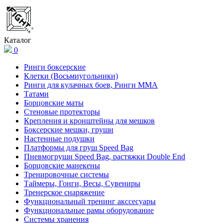
Каталог
0
Ринги боксерские
Клетки (Восьмиугольники)
Ринги для кулачных боев, Ринги ММА
Татами
Борцовские маты
Стеновые протекторы
Крепления и кронштейны для мешков
Боксерские мешки, груши
Настенные подушки
Платформы для груш Speed Bag
Пневмогруши Speed Bag, растяжки Double End
Борцовские манекены
Тренировочные системы
Таймеры, Гонги, Весы, Сувениры
Тренерское снаряжение
Функциональный тренинг акссесуары
Функциональные рамы оборудование
Системы хранения