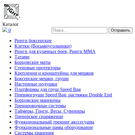
Каталог
0
Ринги боксерские
Клетки (Восьмиугольники)
Ринги для кулачных боев, Ринги ММА
Татами
Борцовские маты
Стеновые протекторы
Крепления и кронштейны для мешков
Боксерские мешки, груши
Настенные подушки
Платформы для груш Speed Bag
Пневмогруши Speed Bag, растяжки Double End
Борцовские манекены
Тренировочные системы
Таймеры, Гонги, Весы, Сувениры
Тренерское снаряжение
Функциональный тренинг акссесуары
Функциональные рамы оборудование
Системы хранения