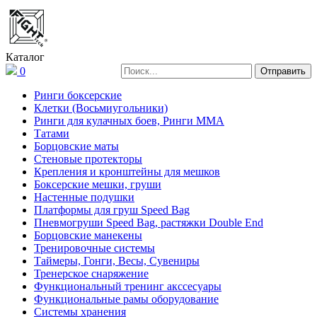
Каталог
0
Ринги боксерские
Клетки (Восьмиугольники)
Ринги для кулачных боев, Ринги ММА
Татами
Борцовские маты
Стеновые протекторы
Крепления и кронштейны для мешков
Боксерские мешки, груши
Настенные подушки
Платформы для груш Speed Bag
Пневмогруши Speed Bag, растяжки Double End
Борцовские манекены
Тренировочные системы
Таймеры, Гонги, Весы, Сувениры
Тренерское снаряжение
Функциональный тренинг акссесуары
Функциональные рамы оборудование
Системы хранения