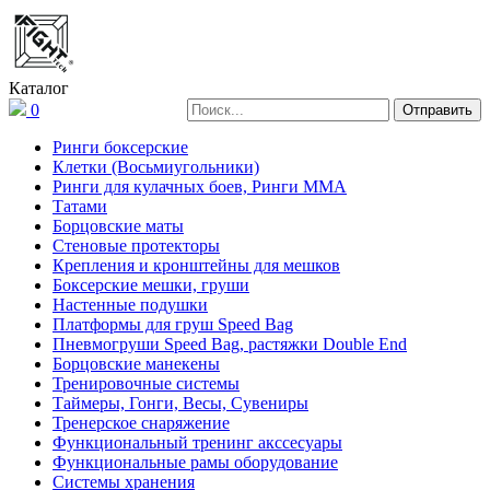
Каталог
0
Ринги боксерские
Клетки (Восьмиугольники)
Ринги для кулачных боев, Ринги ММА
Татами
Борцовские маты
Стеновые протекторы
Крепления и кронштейны для мешков
Боксерские мешки, груши
Настенные подушки
Платформы для груш Speed Bag
Пневмогруши Speed Bag, растяжки Double End
Борцовские манекены
Тренировочные системы
Таймеры, Гонги, Весы, Сувениры
Тренерское снаряжение
Функциональный тренинг акссесуары
Функциональные рамы оборудование
Системы хранения