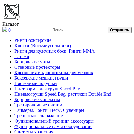
Каталог
0
Ринги боксерские
Клетки (Восьмиугольники)
Ринги для кулачных боев, Ринги ММА
Татами
Борцовские маты
Стеновые протекторы
Крепления и кронштейны для мешков
Боксерские мешки, груши
Настенные подушки
Платформы для груш Speed Bag
Пневмогруши Speed Bag, растяжки Double End
Борцовские манекены
Тренировочные системы
Таймеры, Гонги, Весы, Сувениры
Тренерское снаряжение
Функциональный тренинг акссесуары
Функциональные рамы оборудование
Системы хранения