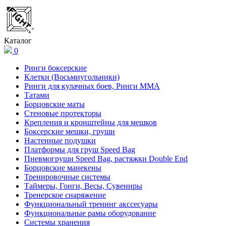
Каталог
0
Ринги боксерские
Клетки (Восьмиугольники)
Ринги для кулачных боев, Ринги ММА
Татами
Борцовские маты
Стеновые протекторы
Крепления и кронштейны для мешков
Боксерские мешки, груши
Настенные подушки
Платформы для груш Speed Bag
Пневмогруши Speed Bag, растяжки Double End
Борцовские манекены
Тренировочные системы
Таймеры, Гонги, Весы, Сувениры
Тренерское снаряжение
Функциональный тренинг акссесуары
Функциональные рамы оборудование
Системы хранения