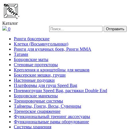
Каталог
0
Ринги боксерские
Клетки (Восьмиугольники)
Ринги для кулачных боев, Ринги ММА
Татами
Борцовские маты
Стеновые протекторы
Крепления и кронштейны для мешков
Боксерские мешки, груши
Настенные подушки
Платформы для груш Speed Bag
Пневмогруши Speed Bag, растяжки Double End
Борцовские манекены
Тренировочные системы
Таймеры, Гонги, Весы, Сувениры
Тренерское снаряжение
Функциональный тренинг акссесуары
Функциональные рамы оборудование
Системы хранения