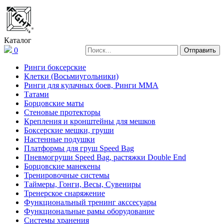
Каталог
0
Ринги боксерские
Клетки (Восьмиугольники)
Ринги для кулачных боев, Ринги ММА
Татами
Борцовские маты
Стеновые протекторы
Крепления и кронштейны для мешков
Боксерские мешки, груши
Настенные подушки
Платформы для груш Speed Bag
Пневмогруши Speed Bag, растяжки Double End
Борцовские манекены
Тренировочные системы
Таймеры, Гонги, Весы, Сувениры
Тренерское снаряжение
Функциональный тренинг акссесуары
Функциональные рамы оборудование
Системы хранения