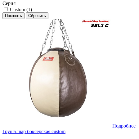
Серия
Custom (
1
)
Подробнее
Груша-шар боксерская сustom