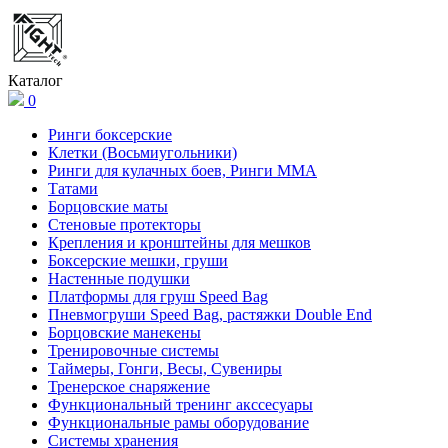
Каталог
0
Ринги боксерские
Клетки (Восьмиугольники)
Ринги для кулачных боев, Ринги ММА
Татами
Борцовские маты
Стеновые протекторы
Крепления и кронштейны для мешков
Боксерские мешки, груши
Настенные подушки
Платформы для груш Speed Bag
Пневмогруши Speed Bag, растяжки Double End
Борцовские манекены
Тренировочные системы
Таймеры, Гонги, Весы, Сувениры
Тренерское снаряжение
Функциональный тренинг акссесуары
Функциональные рамы оборудование
Системы хранения