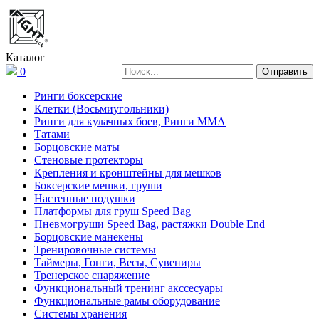
Каталог
0
Ринги боксерские
Клетки (Восьмиугольники)
Ринги для кулачных боев, Ринги ММА
Татами
Борцовские маты
Стеновые протекторы
Крепления и кронштейны для мешков
Боксерские мешки, груши
Настенные подушки
Платформы для груш Speed Bag
Пневмогруши Speed Bag, растяжки Double End
Борцовские манекены
Тренировочные системы
Таймеры, Гонги, Весы, Сувениры
Тренерское снаряжение
Функциональный тренинг акссесуары
Функциональные рамы оборудование
Системы хранения