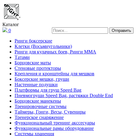
Каталог
0
Ринги боксерские
Клетки (Восьмиугольники)
Ринги для кулачных боев, Ринги ММА
Татами
Борцовские маты
Стеновые протекторы
Крепления и кронштейны для мешков
Боксерские мешки, груши
Настенные подушки
Платформы для груш Speed Bag
Пневмогруши Speed Bag, растяжки Double End
Борцовские манекены
Тренировочные системы
Таймеры, Гонги, Весы, Сувениры
Тренерское снаряжение
Функциональный тренинг акссесуары
Функциональные рамы оборудование
Системы хранения