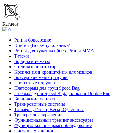
Каталог
0
Ринги боксерские
Клетки (Восьмиугольники)
Ринги для кулачных боев, Ринги ММА
Татами
Борцовские маты
Стеновые протекторы
Крепления и кронштейны для мешков
Боксерские мешки, груши
Настенные подушки
Платформы для груш Speed Bag
Пневмогруши Speed Bag, растяжки Double End
Борцовские манекены
Тренировочные системы
Таймеры, Гонги, Весы, Сувениры
Тренерское снаряжение
Функциональный тренинг акссесуары
Функциональные рамы оборудование
Системы хранения