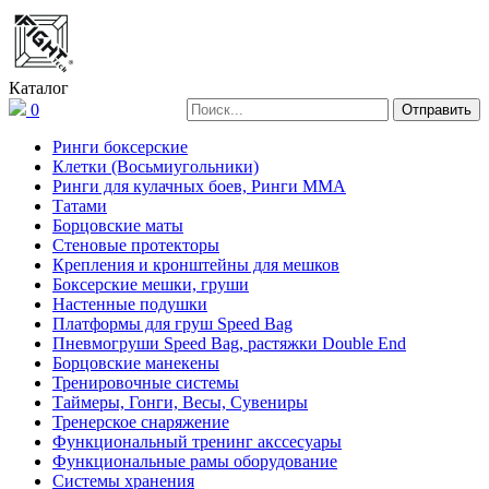
Каталог
0
Ринги боксерские
Клетки (Восьмиугольники)
Ринги для кулачных боев, Ринги ММА
Татами
Борцовские маты
Стеновые протекторы
Крепления и кронштейны для мешков
Боксерские мешки, груши
Настенные подушки
Платформы для груш Speed Bag
Пневмогруши Speed Bag, растяжки Double End
Борцовские манекены
Тренировочные системы
Таймеры, Гонги, Весы, Сувениры
Тренерское снаряжение
Функциональный тренинг акссесуары
Функциональные рамы оборудование
Системы хранения