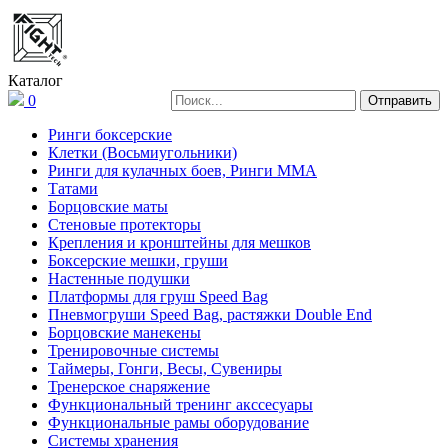
Каталог
0
Ринги боксерские
Клетки (Восьмиугольники)
Ринги для кулачных боев, Ринги ММА
Татами
Борцовские маты
Стеновые протекторы
Крепления и кронштейны для мешков
Боксерские мешки, груши
Настенные подушки
Платформы для груш Speed Bag
Пневмогруши Speed Bag, растяжки Double End
Борцовские манекены
Тренировочные системы
Таймеры, Гонги, Весы, Сувениры
Тренерское снаряжение
Функциональный тренинг акссесуары
Функциональные рамы оборудование
Системы хранения