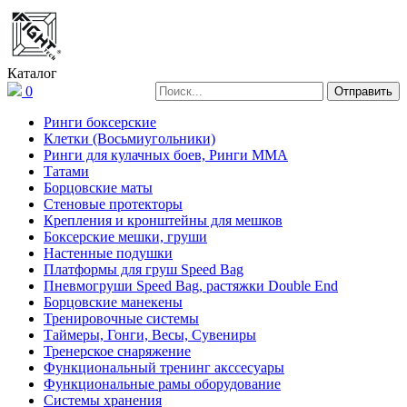
Каталог
0
Ринги боксерские
Клетки (Восьмиугольники)
Ринги для кулачных боев, Ринги ММА
Татами
Борцовские маты
Стеновые протекторы
Крепления и кронштейны для мешков
Боксерские мешки, груши
Настенные подушки
Платформы для груш Speed Bag
Пневмогруши Speed Bag, растяжки Double End
Борцовские манекены
Тренировочные системы
Таймеры, Гонги, Весы, Сувениры
Тренерское снаряжение
Функциональный тренинг акссесуары
Функциональные рамы оборудование
Системы хранения