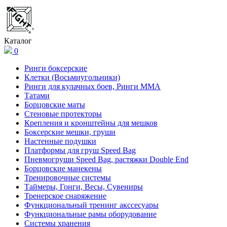
Каталог
0
Ринги боксерские
Клетки (Восьмиугольники)
Ринги для кулачных боев, Ринги ММА
Татами
Борцовские маты
Стеновые протекторы
Крепления и кронштейны для мешков
Боксерские мешки, груши
Настенные подушки
Платформы для груш Speed Bag
Пневмогруши Speed Bag, растяжки Double End
Борцовские манекены
Тренировочные системы
Таймеры, Гонги, Весы, Сувениры
Тренерское снаряжение
Функциональный тренинг акссесуары
Функциональные рамы оборудование
Системы хранения