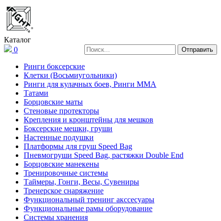
Каталог
0
Ринги боксерские
Клетки (Восьмиугольники)
Ринги для кулачных боев, Ринги ММА
Татами
Борцовские маты
Стеновые протекторы
Крепления и кронштейны для мешков
Боксерские мешки, груши
Настенные подушки
Платформы для груш Speed Bag
Пневмогруши Speed Bag, растяжки Double End
Борцовские манекены
Тренировочные системы
Таймеры, Гонги, Весы, Сувениры
Тренерское снаряжение
Функциональный тренинг акссесуары
Функциональные рамы оборудование
Системы хранения