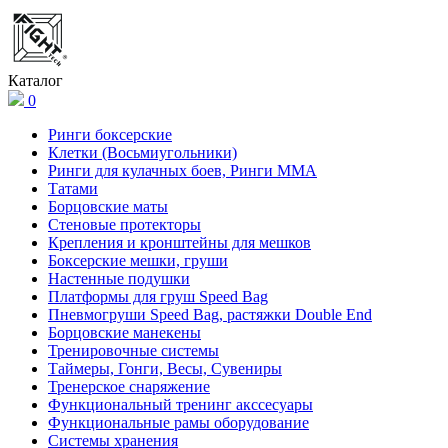
Каталог
0
Ринги боксерские
Клетки (Восьмиугольники)
Ринги для кулачных боев, Ринги ММА
Татами
Борцовские маты
Стеновые протекторы
Крепления и кронштейны для мешков
Боксерские мешки, груши
Настенные подушки
Платформы для груш Speed Bag
Пневмогруши Speed Bag, растяжки Double End
Борцовские манекены
Тренировочные системы
Таймеры, Гонги, Весы, Сувениры
Тренерское снаряжение
Функциональный тренинг акссесуары
Функциональные рамы оборудование
Системы хранения