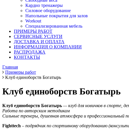
Свободные веса
Кардио тренажеры
Силовое оборудование
Напольные покрытия для залов
Workout
Специализированная мебель
ПРИМЕРЫ РАБОТ
СЕРВИСНЫЕ УСЛУГИ
ДОСТАВКА И ОПЛАТА
ИНФОРМАЦИЯ О КОМПАНИИ
РАСПРОДАЖА
КОНТАКТЫ
Главная
Примеры работ
Клуб единоборств Богатырь
Клуб единоборств Богатырь
Клуб единоборств Богатырь
— к
луб для новичков в спорте, д
Работа по авторским методикам
Сильные тренеры, душевная атмосфера и профессиональный п
Fightte
ch
–
подрядчик по спортивному оборудованию (консульт