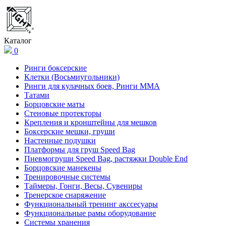
Каталог
0
Ринги боксерские
Клетки (Восьмиугольники)
Ринги для кулачных боев, Ринги ММА
Татами
Борцовские маты
Стеновые протекторы
Крепления и кронштейны для мешков
Боксерские мешки, груши
Настенные подушки
Платформы для груш Speed Bag
Пневмогруши Speed Bag, растяжки Double End
Борцовские манекены
Тренировочные системы
Таймеры, Гонги, Весы, Сувениры
Тренерское снаряжение
Функциональный тренинг акссесуары
Функциональные рамы оборудование
Системы хранения