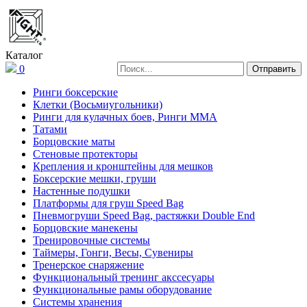
Каталог
0
Ринги боксерские
Клетки (Восьмиугольники)
Ринги для кулачных боев, Ринги ММА
Татами
Борцовские маты
Стеновые протекторы
Крепления и кронштейны для мешков
Боксерские мешки, груши
Настенные подушки
Платформы для груш Speed Bag
Пневмогруши Speed Bag, растяжки Double End
Борцовские манекены
Тренировочные системы
Таймеры, Гонги, Весы, Сувениры
Тренерское снаряжение
Функциональный тренинг акссесуары
Функциональные рамы оборудование
Системы хранения